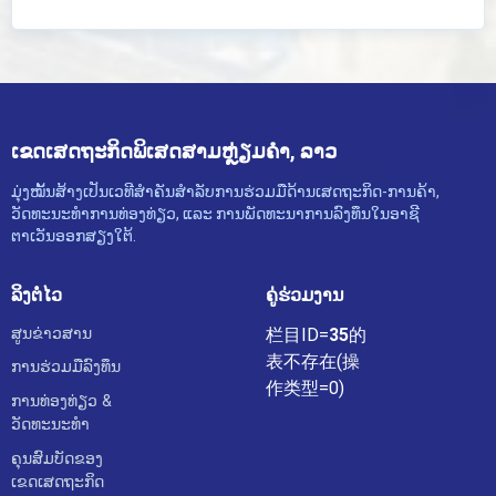
ເຂດເສດຖະກິດພິເສດສາມຫຼ່ຽມຄຳ, ລາວ
ມຸ່ງໝັ້ນສ້າງເປັນເວທີສຳຄັນສຳລັບການຮ່ວມມືດ້ານເສດຖະກິດ-ການຄ້າ,
ວັດທະນະທຳການທ່ອງທ່ຽວ, ແລະ ການພັດທະນາການລົງທຶນໃນອາຊີ
ຕາເວັນອອກສຽງໃຕ້.
ລິງຕໍ່ໄວ
ຄູ່ຮ່ວມງານ
ສູນຂ່າວສານ
栏目ID=
35
的
表不存在(操
ການຮ່ວມມືລົງທຶນ
作类型=0)
ການທ່ອງທ່ຽວ &
ວັດທະນະທຳ
ຄຸນສົມບັດຂອງ
ເຂດເສດຖະກິດ