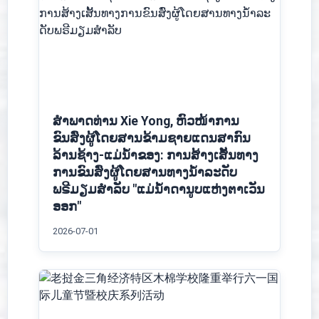
ສຳພາດທ່ານ Xie Yong, ຫົວໜ້າການ
ຂົນສົ່ງຜູ້ໂດຍສານຂ້າມຊາຍແດນສາກົນ
ລ້ານຊ້າງ-ແມ່ນໍ້າຂອງ: ການສ້າງເສັ້ນທາງ
ການຂົນສົ່ງຜູ້ໂດຍສານທາງນໍ້າລະດັບ
ພຣີມຽມສໍາລັບ "ແມ່ນໍ້າດານູບແຫ່ງຕາເວັນ
ອອກ"
2026-07-01