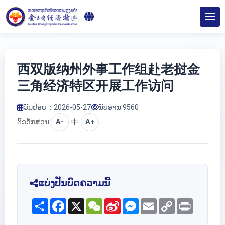
西双版纳州外事工作组赴老挝金
三角经济特区开展工作访问
ວັນປ່ອຍ：2026-05-27
ນັບອ່ານ:
9560
ຕົວອັກສອນ:
A-
中
A+
ແບ່ງປັນບົດຄວາມນີ້
Share
Facebook
X
WeChat
Sina
Messenger
Email
Copy
Print
Weibo
Link