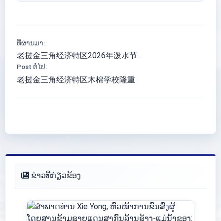
ທີ່ຜ່ານມາ:
老挝金三角经济特区2026年泼水节…
Post ຕໍ່ໄປ:
老挝金三角经济特区木棉学校隆重
ຂ່າວທີ່ກ່ຽວຂ້ອງ