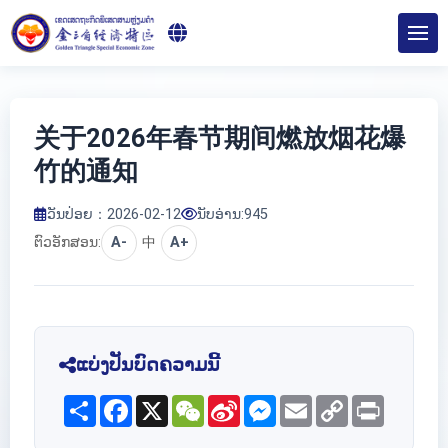
关于2026年春节期间燃放烟花爆
竹的通知
ວັນປ່ອຍ：2026-02-12
ນັບອ່ານ:
945
ຕົວອັກສອນ:
A-
中
A+
ແບ່ງປັນບົດຄວາມນີ້
Share
Facebook
X
WeChat
Sina
Messenger
Email
Copy
Print
Weibo
Link