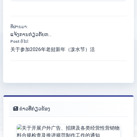
ທີ່ຜ່ານມາ:
ແຈ້ງການກ່ຽວກັບກ…
Post ຕໍ່ໄປ:
关于参加2026年老挝新年（泼水节）活
ຂ່າວທີ່ກ່ຽວຂ້ອງ