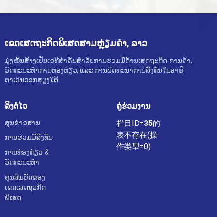
ເຂດເສດຖະກິດພິເສດສາມຫຼ່ຽມຄຳ, ລາວ
ມຸ່ງໝັ້ນສ້າງເປັນເວທີສຳຄັນສຳລັບການຮ່ວມມືດ້ານເສດຖະກິດ-ການຄ້າ,
ວັດທະນະທຳການທ່ອງທ່ຽວ, ແລະ ການພັດທະນາການລົງທຶນໃນອາຊີ
ຕາເວັນອອກສຽງໃຕ້.
ລິງຕໍ່ໄວ
ຄູ່ຮ່ວມງານ
ສູນຂ່າວສານ
栏目ID=
35
的
表不存在(操
ການຮ່ວມມືລົງທຶນ
作类型=0)
ການທ່ອງທ່ຽວ &
ວັດທະນະທຳ
ຄຸນສົມບັດຂອງ
ເຂດເສດຖະກິດ
ພິເສດ