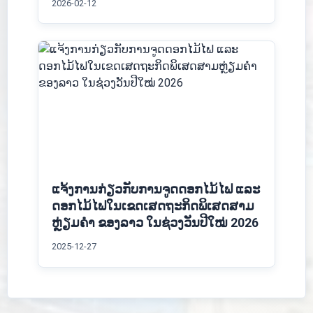
2026-02-12
ແຈ້ງການກ່ຽວກັບການຈູດດອກໄມ້ໄຟ ແລະ
ດອກໄມ້ໄຟໃນເຂດເສດຖະກິດພິເສດສາມ
ຫຼ່ຽມຄຳ ຂອງລາວ ໃນຊ່ວງວັນປີໃໝ່ 2026
2025-12-27