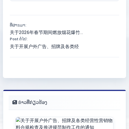
ທີ່ຜ່ານມາ:
关于2026年春节期间燃放烟花爆竹…
Post ຕໍ່ໄປ:
关于开展户外广告、招牌及各类经
ຂ່າວທີ່ກ່ຽວຂ້ອງ