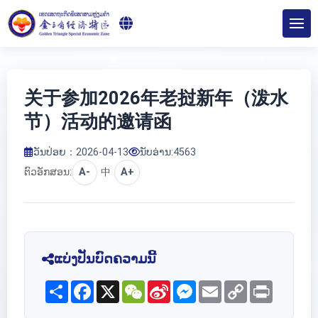
关于参加2026年老挝新年（泼水
节）活动的邀请函
ວັນປ່ອຍ：2026-04-13
ນັບອ່ານ:
4563
ຕົວອັກສອນ:
A-
中
A+
ແບ່ງປັນບົດຄວາມນີ້
Share
Facebook
X
WeChat
Sina
Messenger
Email
Copy
Print
Weibo
Link