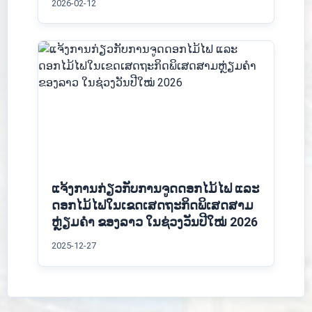
2026-02-12
ແຈ້ງການກ່ຽວກັບການຈູດດອກໄມ້ໄຟ ແລະ
ດອກໄມ້ໄຟໃນເຂດເສດຖະກິດພິເສດສາມ
ຫຼ່ຽມຄຳ ຂອງລາວ ໃນຊ່ວງວັນປີໃໝ່ 2026
2025-12-27