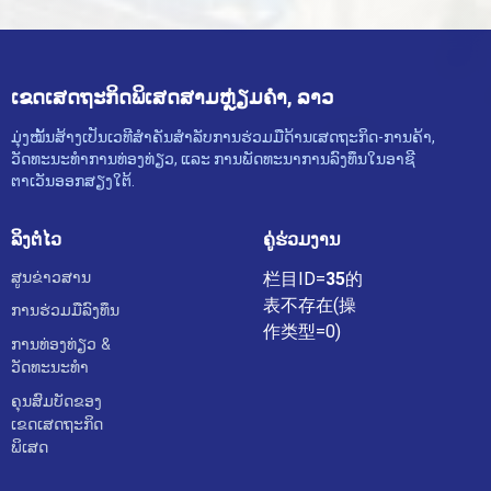
ເຂດເສດຖະກິດພິເສດສາມຫຼ່ຽມຄຳ, ລາວ
ມຸ່ງໝັ້ນສ້າງເປັນເວທີສຳຄັນສຳລັບການຮ່ວມມືດ້ານເສດຖະກິດ-ການຄ້າ,
ວັດທະນະທຳການທ່ອງທ່ຽວ, ແລະ ການພັດທະນາການລົງທຶນໃນອາຊີ
ຕາເວັນອອກສຽງໃຕ້.
ລິງຕໍ່ໄວ
ຄູ່ຮ່ວມງານ
ສູນຂ່າວສານ
栏目ID=
35
的
表不存在(操
ການຮ່ວມມືລົງທຶນ
作类型=0)
ການທ່ອງທ່ຽວ &
ວັດທະນະທຳ
ຄຸນສົມບັດຂອງ
ເຂດເສດຖະກິດ
ພິເສດ