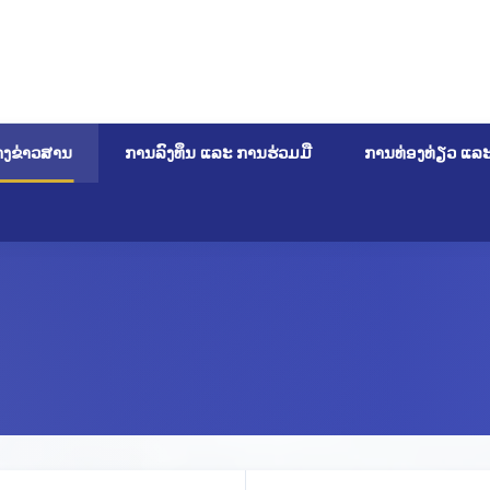
າງຂ່າວສານ
ການລົງທຶນ ແລະ ການຮ່ວມມື
ການທ່ອງທ່ຽວ ແລ