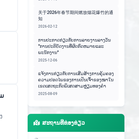
关于2026年春节期间燃放烟花爆竹的通
知
2026-02-12
ການປະກາດກ່ຽວກັບການລາຍງານລາງວັນ
"ການປະຕິບັດງານທີ່ຜິດກົດຫມາຍແລະ
ພະນັກງານ"
2025-12-06
ແຈ້ງການກ່ຽວກັບການເສີມສ້າງການຄຸ້ມຄອງ
ຄວາມປອດໄພຂອງການເປັນເຈົ້າຂອງໝາໃນ
ເຂດເສດຖະກິດພິເສດສາມຫຼ່ຽມທອງຄຳ
2025-08-09
າມ
ງ
ສະຖານທີ່ທ່ອງທ່ຽວ