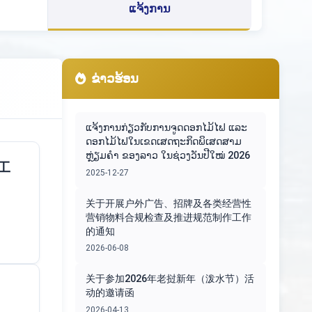
ແຈ້ງການ
ຂ່າວຮ້ອນ
ແຈ້ງການກ່ຽວກັບການຈູດດອກໄມ້ໄຟ ແລະ
ດອກໄມ້ໄຟໃນເຂດເສດຖະກິດພິເສດສາມ
ຫຼ່ຽມຄຳ ຂອງລາວ ໃນຊ່ວງວັນປີໃໝ່ 2026
工
2025-12-27
关于开展户外广告、招牌及各类经营性
营销物料合规检查及推进规范制作工作
的通知
2026-06-08
关于参加2026年老挝新年（泼水节）活
动的邀请函
2026-04-13