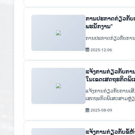
ການປະກາດກ່ຽວກັບກ
ພະນັກງານ"
ການປະກາດກ່ຽວກັບການລ
2025-12-06
ແຈ້ງການກ່ຽວກັບກາ
ໃນເຂດເສດຖະກິດພິ
ແຈ້ງການກ່ຽວກັບການເສ
ເສດຖະກິດພິເສດສາມຫຼ່ຽ
2025-08-09
ແຈ້ງການກ່ຽວກັບຂໍ້ຫ