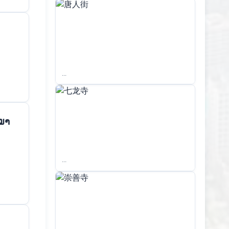
...
ໝາ
...