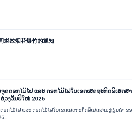
期间燃放烟花爆竹的通知
ນຈູດດອກໄມ້ໄຟ ແລະ ດອກໄມ້ໄຟໃນເຂດເສດຖະກິດພິເສດສ
ຊ່ວງວັນປີໃໝ່ 2026
ດດອກໄມ້ໄຟ ແລະ ດອກໄມ້ໄຟໃນເຂດເສດຖະກິດພິເສດສາມຫຼ່ຽມຄຳ ຂອ
6...