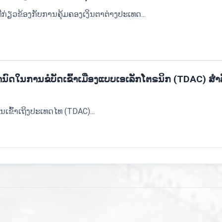
ີ່ກ່ຽວຂ້ອງກັບການຄຸ້ມຄອງເງິນຕາຕ່າງປະເທດ...
ຳນົດໃນການຂໍບັດເຂົ້າເມືອງແບບເອເລັກໂຕຣນິກ (TDAC) ສຳ
ຂົ້າເຖິງປະເທດໄທ (TDAC)...