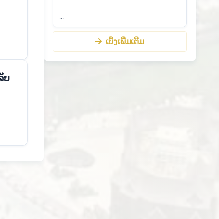
...
ເບິ່ງເພີ່ມເຕີມ
ລັບ