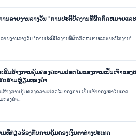
ານລາຍງານລາງວັນ "ການປະຕິບັດງານທີ່ຜິດກົດຫມາຍແລະ
າຍງານລາງວັນ "ການປະຕິບັດງານທີ່ຜິດກົດຫມາຍແລະພະນັກງານ"...
ນເສີມສ້າງການຄຸ້ມຄອງຄວາມປອດໄພຂອງການເປັນເຈົ້າຂອງ
ເສດສາມຫຼ່ຽມທອງຄຳ
ີມສ້າງການຄຸ້ມຄອງຄວາມປອດໄພຂອງການເປັນເຈົ້າຂອງໝາໃນເຂດ
ມທອງຄຳ...
້າມທີ່ກ່ຽວຂ້ອງກັບການຄຸ້ມຄອງເງິນຕາຕ່າງປະເທດ