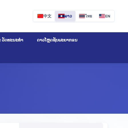
中文
ລາວ
ไทย
EN
ະ ວັດທະນະທຳ
ດາວໂຫຼດຊັບພະຍາກອນ