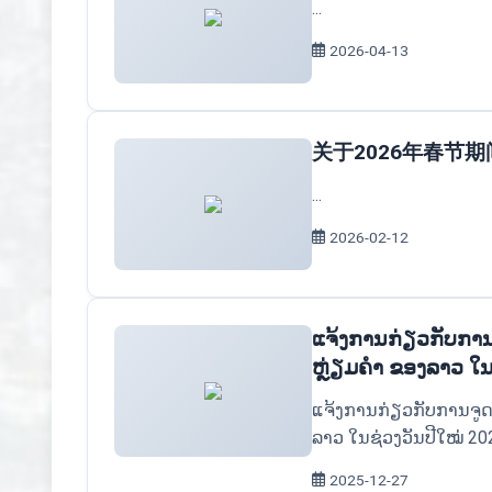
...
2026-04-13
关于2026年春节
...
2026-02-12
ແຈ້ງການກ່ຽວກັບກາ
ຫຼ່ຽມຄຳ ຂອງລາວ ໃນ
ແຈ້ງການກ່ຽວກັບການຈູ
ລາວ ໃນຊ່ວງວັນປີໃໝ່ 202
2025-12-27