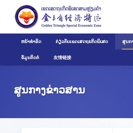
ຫນ້າທໍາອິດ
ກ່ຽວກັບເຂດເສດຖະກິດພິເສດ
ສູນກ
ຂໍ້ມູນຕິດຕໍ່
友情链接
ສູນກາງຂ່າວສານ