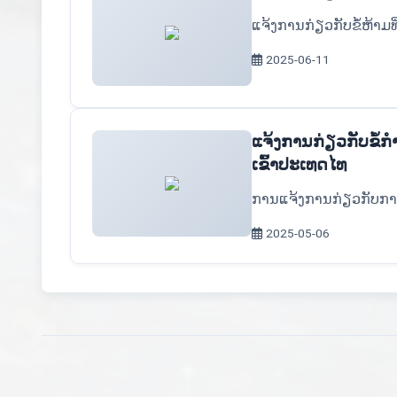
ແຈ້ງການກ່ຽວກັບຂໍ້ຫ້າມທ
2025-06-11
ແຈ້ງການກ່ຽວກັບຂໍ້ກ
ເຂົ້າປະເທດໄທ
ການແຈ້ງການກ່ຽວກັບການເ
2025-05-06